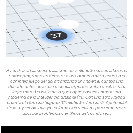
Hace diez años, nuestro sistema de IA AlphaGo se convirtió en el
primer programa en derrotar a un campeón del mundo en el
complejo juego del go, alcanzando un hito en el campo una
década antes de lo que muchos expertos creían posible. Este
logro marcó el inicio de lo que hoy se conoce como la era
moderna de la inteligencia artificial (IA). Con una sola jugada
creativa, la famosa "jugada 37", AlphaGo demostró el potencial
de la IA y señaló que ya teníamos las técnicas para empezar a
abordar problemas científicos del mundo real.