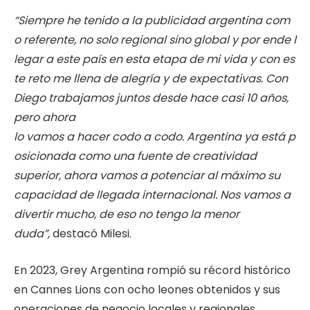
“Siempre
he
tenido
a
la
publicidad
argentina
com
o
referente,
no
solo
regional
sino
global
y
por
ende
l
legar
a
este
país
en
esta
etapa
de
mi
vida
y
con
es
te
reto
me
llena
de
alegría
y de expectativas. Con
Diego trabajamos juntos desde hace casi 10 años,
pero ahora
lo
vamos
a
hacer
codo
a
codo.
Argentina
ya
está
p
osicionada
como
una
fuente
de
creatividad
superior, ahora vamos a potenciar al máximo su
capacidad de llegada
internacional. Nos vamos a
divertir mucho, de eso no tengo la menor
duda”,
destacó Milesi.
En 2023, Grey Argentina rompió su récord histórico
en Cannes Lions con ocho leones obtenidos y sus
operaciones de negocio locales y regionales