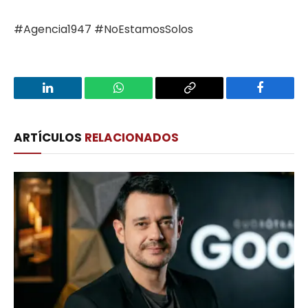
#Agencia1947 #NoEstamosSolos
LinkedIn
WhatsApp
Copy
Facebook
Link
ARTÍCULOS
RELACIONADOS