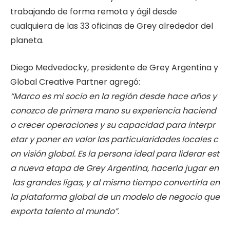
trabajando de forma remota y ágil desde
cualquiera de las 33 oficinas de Grey alrededor del
planeta.
Diego Medvedocky, presidente de Grey Argentina y
Global Creative Partner agregó:
“Marco
es
mi
socio
en
la
región
desde
hace
años
y
conozco
de
primera
mano
su
experiencia
haciend
o
crecer
operaciones
y
su
capacidad
para
interpr
etar
y
poner
en
valor
las
particularidades
locales
c
on
visión
global.
Es
la
persona
ideal
para
liderar
est
a
nueva
etapa
de
Grey
Argentina,
hacerla
jugar
en
las
grandes
ligas,
y
al
mismo
tiempo
convertirla en
la plataforma global de un modelo de negocio que
exporta talento al
mundo”.