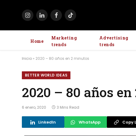
Instagram
LinkedIn
Facebook
TikTok
Marketing
Advertising
Home
trends
trends
Inicio
»
2020 – 80 años en 2 minutos
BETTER WORLD IDEAS
2020 – 80 años en
6 enero, 2020
3 Mins Read
LinkedIn
WhatsApp
Copy L