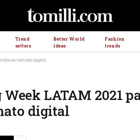
Trend
Better World
Fashion
setters
ideas
trends
embre en formato digital
g Week LATAM 2021 par
ato digital