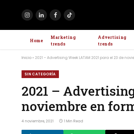
Instagram
LinkedIn
Facebook
TikTok
Marketing
Advertising
Home
trends
trends
Inicio
»
2021 – Advertising Week LATAM 2021 para el 23 de novi
SIN CATEGORÍA
2021 – Advertisin
noviembre en form
4 noviembre, 2021
1 Min Read