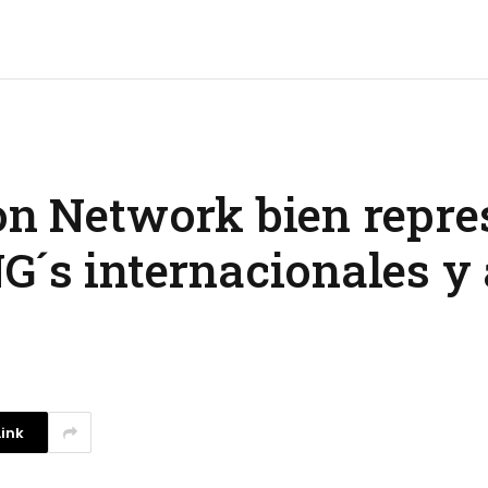
ion Network bien repr
G´s internacionales y
ink
La competencia en redes