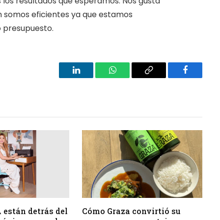
 los resultados que esperamos. Nos gusta
 somos eficientes ya que estamos
 presupuesto.
LinkedIn
WhatsApp
Copy
Facebook
Link
 están detrás del
Cómo Graza convirtió su