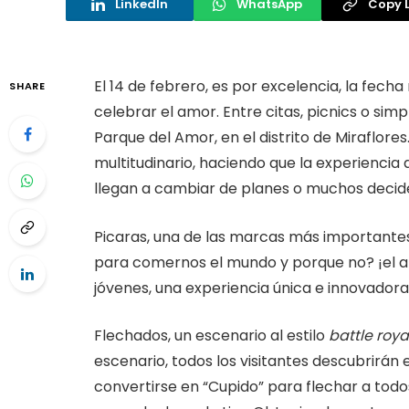
LinkedIn
WhatsApp
Copy L
El 14 de febrero, es por excelencia, la fec
SHARE
celebrar el amor. Entre citas, picnics o sim
Parque del Amor, en el distrito de Miraflore
multitudinario, haciendo que la experiencia de
llegan a cambiar de planes o muchos decid
Picaras, una de las marcas más importantes
para comernos el mundo y porque no? ¡el am
jóvenes, una experiencia única e innovadora
Flechados, un escenario al estilo
battle roya
escenario, todos los visitantes descubrirán
convertirse en “Cupido” para flechar a todo