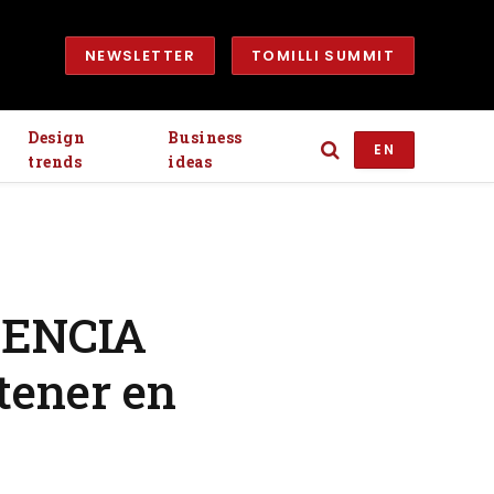
NEWSLETTER
TOMILLI SUMMIT
Design
Business
EN
trends
ideas
GENCIA
tener en