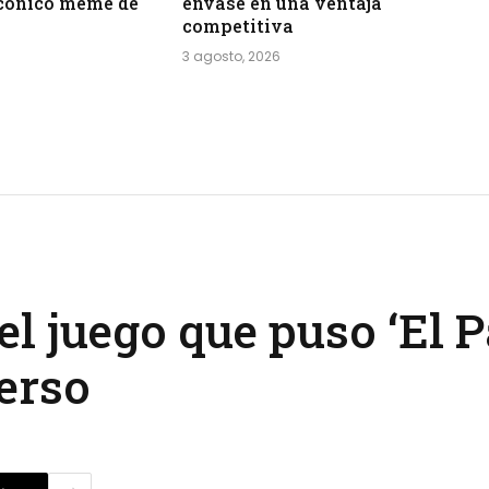
icónico meme de
envase en una ventaja
competitiva
3 agosto, 2026
el juego que puso ‘El 
erso