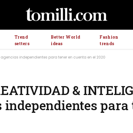
Trend
Better World
Fashion
setters
ideas
trends
 agencias independientes para tener en cuenta en el 2020
REATIVIDAD & INTELI
s independientes para 