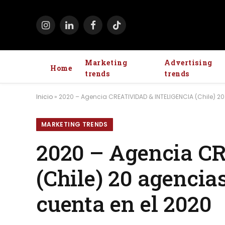
Instagram
LinkedIn
Facebook
TikTok
Marketing
Advertising
Home
trends
trends
Inicio
»
2020 – Agencia CREATIVIDAD & INTELIGENCIA (Chile) 20
MARKETING TRENDS
2020 – Agencia C
(Chile) 20 agencia
cuenta en el 2020