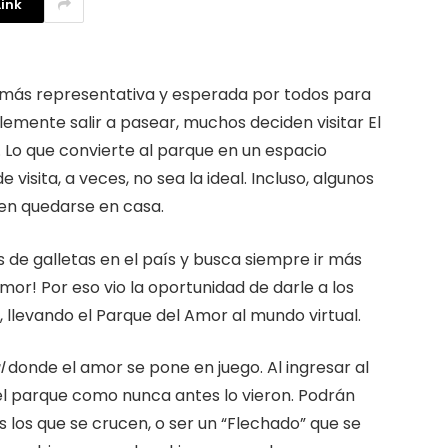
ink
La competencia en redes
sociales y su relación con la
ansiedad de los usuarios
ha más representativa y esperada por todos para
3 agosto, 2026
plemente salir a pasear, muchos deciden visitar El
s. Lo que convierte al parque en un espacio
 visita, a veces, no sea la ideal. Incluso, algunos
en quedarse en casa.
 de galletas en el país y busca siempre ir más
or! Por eso vio la oportunidad de darle a los
, llevando el Parque del Amor al mundo virtual.
l
donde el amor se pone en juego. Al ingresar al
 el parque como nunca antes lo vieron. Podrán
s los que se crucen, o ser un “Flechado” que se