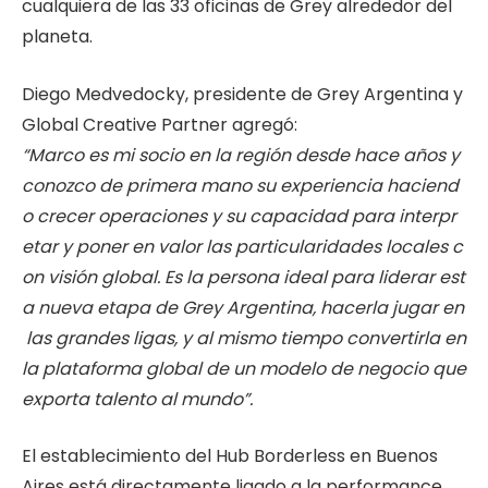
cualquiera de las 33 oficinas de Grey alrededor del
planeta.
Diego Medvedocky, presidente de Grey Argentina y
Global Creative Partner agregó:
“Marco
es
mi
socio
en
la
región
desde
hace
años
y
conozco
de
primera
mano
su
experiencia
haciend
o
crecer
operaciones
y
su
capacidad
para
interpr
etar
y
poner
en
valor
las
particularidades
locales
c
on
visión
global.
Es
la
persona
ideal
para
liderar
est
a
nueva
etapa
de
Grey
Argentina,
hacerla
jugar
en
las
grandes
ligas,
y
al
mismo
tiempo
convertirla en
la plataforma global de un modelo de negocio que
exporta talento al
mundo”.
El establecimiento del Hub Borderless en Buenos
Aires está directamente ligado a la performance