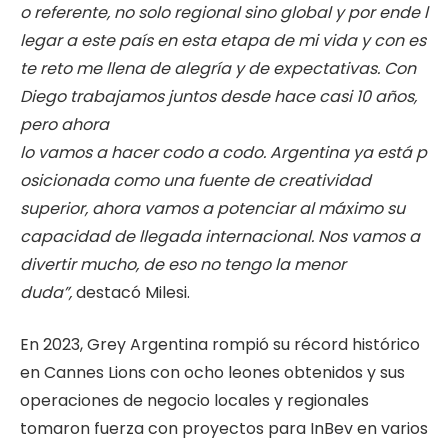
o
referente,
no
solo
regional
sino
global
y
por
ende
l
legar
a
este
país
en
esta
etapa
de
mi
vida
y
con
es
te
reto
me
llena
de
alegría
y de expectativas. Con
Diego trabajamos juntos desde hace casi 10 años,
pero ahora
lo
vamos
a
hacer
codo
a
codo.
Argentina
ya
está
p
osicionada
como
una
fuente
de
creatividad
superior, ahora vamos a potenciar al máximo su
capacidad de llegada
internacional. Nos vamos a
divertir mucho, de eso no tengo la menor
duda”,
destacó Milesi.
En 2023, Grey Argentina rompió su récord histórico
en Cannes Lions con ocho leones obtenidos y sus
operaciones de negocio locales y regionales
tomaron fuerza con proyectos para InBev en varios