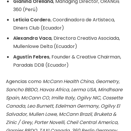
Gianina Orellana
, Managing Director, ORANGE
360 (Perú)
Leticia Cordero
, Coordinadora de Artisteca,
Diners Club (Ecuador)
Alexandra Vaca
, Directora Creativa Asociada,
Mullenlowe Delta (Ecuador)
Agustín Febres
, Founder & Creative Chairman,
Paradais DDB (Ecuador)
Agencias como
McCann Health China, Geometry,
Sancho BBDO, Havas Africa, Lerma USA, Mindhsare
Spain, McCann CO, Imille Italy, Ogilvy NIC, Cossette
Canada, Leo Burnett, Edelman Germany, Ogilvy El
Salvador, Mullen Lowe, McCann Brazil, Bruketa &
Zinic / Grey, Porter Novelli, Cheil Central America,
Garnier BBDO, TAXI Canada, 360 Berlin Germany,