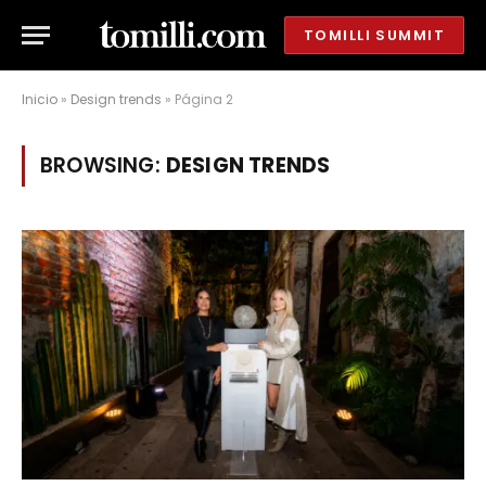
TOMILLI SUMMIT
Inicio
»
Design trends
»
Página 2
BROWSING:
DESIGN TRENDS