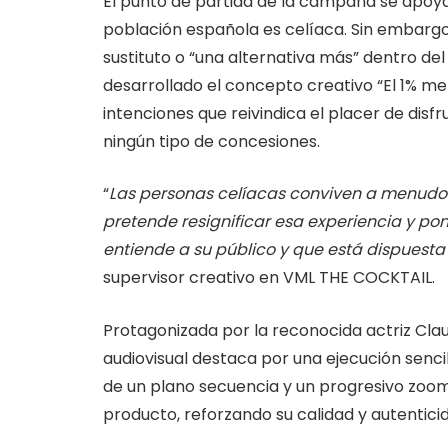
El punto de partida de la campaña se apoya
población española es celíaca. Sin embargo
sustituto o “una alternativa más” dentro de
desarrollado el concepto creativo “El 1% m
intenciones que reivindica el placer de disf
ningún tipo de concesiones.
“
Las personas celíacas conviven a menudo
pretende resignificar esa experiencia y p
entiende a su público y que está dispuesta 
supervisor creativo en VML THE COCKTAIL.
Protagonizada por la reconocida actriz Claud
audiovisual destaca por una ejecución senci
de un plano secuencia y un progresivo zoom
producto, reforzando su calidad y autentici