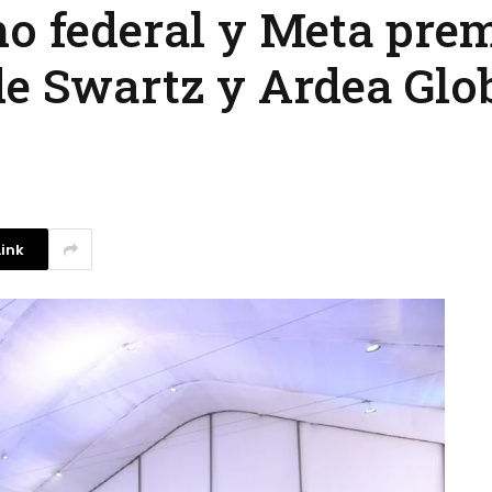
no federal y Meta prem
de Swartz y Ardea Glo
ink
La competencia en redes
sociales y su relación con la
ansiedad de los usuarios
3 agosto, 2026