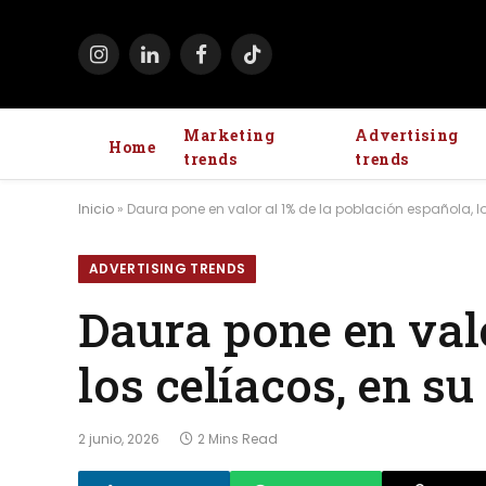
Instagram
LinkedIn
Facebook
TikTok
Marketing
Advertising
Home
trends
trends
Inicio
»
Daura pone en valor al 1% de la población española, 
ADVERTISING TRENDS
Daura pone en valo
los celíacos, en 
2 junio, 2026
2 Mins Read