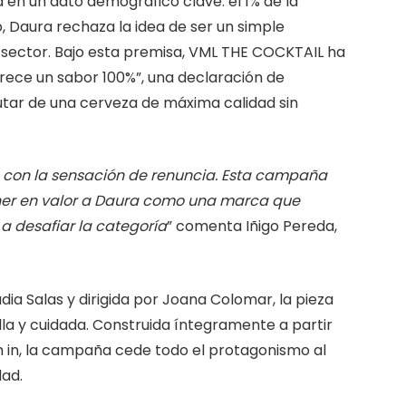
 en un dato demográfico clave: el 1% de la
, Daura rechaza la idea de ser un simple
l sector. Bajo esta premisa, VML THE COCKTAIL ha
erece un sabor 100%”, una declaración de
rutar de una cerveza de máxima calidad sin
 con la sensación de renuncia. Esta campaña
oner en valor a Daura como una marca que
a desafiar la categoría
” comenta Iñigo Pereda,
ia Salas y dirigida por Joana Colomar, la pieza
lla y cuidada. Construida íntegramente a partir
 in, la campaña cede todo el protagonismo al
dad.