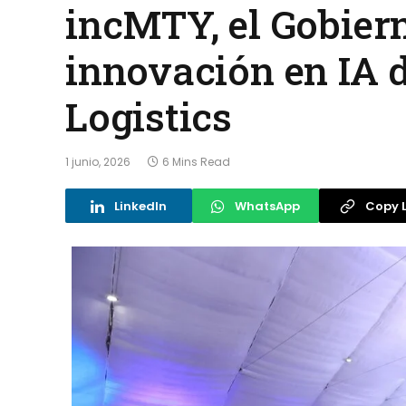
incMTY, el Gobier
innovación en IA 
Logistics
1 junio, 2026
6 Mins Read
LinkedIn
WhatsApp
Copy L