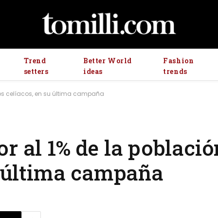
Trend
Better World
Fashion
setters
ideas
trends
los celíacos, en su última campaña
r al 1% de la població
su última campaña