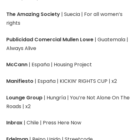
The Amazing Society
| Suecia | For all women’s
rights
Publicidad Comercial Mullen Lowe
| Guatemala |
Always Alive
McCann
| España | Housing Project
Manifiesto
| España | KICKIN’ RIGHTS CUP | x2
Lounge Group
| Hungría | You’re Not Alone On The
Roads | x2
Inbrax
| Chile | Press Here Now
Edelman
| Reino Unido | Streetcode