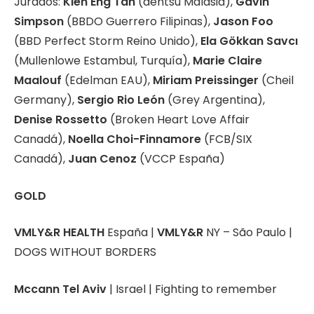
Jurados:
Kien Eng Tan
(dentsu Malasia),
Gavin
Simpson
(BBDO Guerrero Filipinas),
Jason Foo
(BBD Perfect Storm Reino Unido),
Ela Gökkan Savcı
(Mullenlowe Estambul, Turquía),
Marie Claire
Maalouf
(Edelman EAU),
Miriam Preissinger
(Cheil
Germany),
Sergio Rio León
(Grey Argentina),
Denise Rossetto
(Broken Heart Love Affair
Canadá),
Noella Choi-Finnamore
(FCB/SIX
Canadá),
Juan Cenoz
(VCCP España)
GOLD
VMLY&R HEALTH
España |
VMLY&R
NY – São Paulo |
DOGS WITHOUT BORDERS
Mccann Tel Aviv
| Israel | Fighting to remember