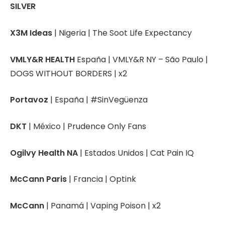
SILVER
X3M Ideas
| Nigeria | The Soot Life Expectancy
VMLY&R HEALTH
España | VMLY&R NY – São Paulo |
DOGS WITHOUT BORDERS | x2
Portavoz
| España | #SinVegüenza
DKT
| México | Prudence Only Fans
Ogilvy Health NA
| Estados Unidos | Cat Pain IQ
McCann Paris
| Francia | Optink
McCann
| Panamá | Vaping Poison | x2