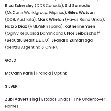
Rica Eckersley
(DDB Canadá),
Sid Samodio
(McCann Worldgroup, Filipinas),
Giles Watson
(DDB, Australia),
Mark Whelan
(Havas Reino Unido),
Natxo Diaz
(VMLY&R España),
Katherine Yuen
(Ogilvy Republica Dominicana),
Flor Leibaschoff
(BeautifulBeast E.E.U.U),
Leandro Zumárraga
(dentsu Argentina & Chile).
GOLD
McCann Paris
| Francia | Optink
SILVER
Zubi Advertising
| Estados Unidos | The Undercover
Names