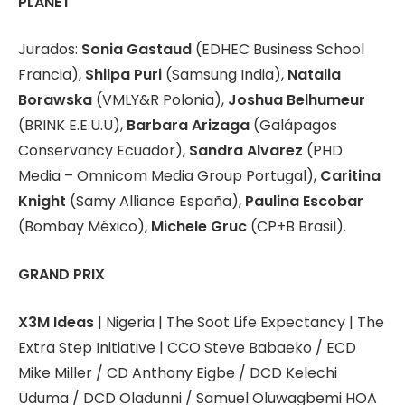
PLANET
Jurados:
Sonia Gastaud
(EDHEC Business School
Francia),
Shilpa Puri
(Samsung India),
Natalia
Borawska
(VMLY&R Polonia),
Joshua Belhumeur
(BRINK E.E.U.U),
Barbara Arizaga
(Galápagos
Conservancy Ecuador),
Sandra Alvarez
(PHD
Media – Omnicom Media Group Portugal),
Caritina
Knight
(Samy Alliance España),
Paulina Escobar
(Bombay México),
Michele Gruc
(CP+B Brasil).
GRAND PRIX
X3M Ideas
| Nigeria | The Soot Life Expectancy | The
Extra Step Initiative | CCO Steve Babaeko / ECD
Mike Miller / CD Anthony Eigbe / DCD Kelechi
Uduma / DCD Oladunni / Samuel Oluwagbemi HOA