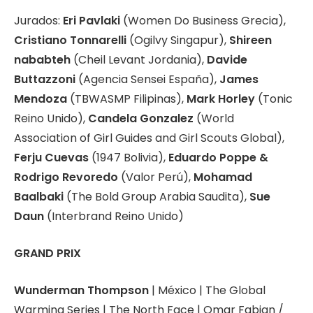
Jurados:
Eri Pavlaki
(Women Do Business Grecia),
Cristiano Tonnarelli
(Ogilvy Singapur),
Shireen
nababteh
(Cheil Levant Jordania),
Davide
Buttazzoni
(Agencia Sensei España),
James
Mendoza
(TBWASMP Filipinas),
Mark Horley
(Tonic
Reino Unido),
Candela Gonzalez
(World
Association of Girl Guides and Girl Scouts Global),
Ferju Cuevas
(1947 Bolivia),
Eduardo Poppe &
Rodrigo Revoredo
(Valor Perú),
Mohamad
Baalbaki
(The Bold Group Arabia Saudita),
Sue
Daun
(Interbrand Reino Unido)
GRAND PRIX
Wunderman Thompson
| México | The Global
Warming Series | The North Face | Omar Fabian /