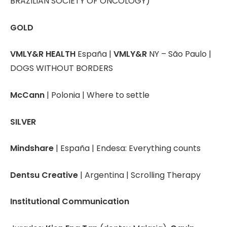
BRAZILIAN SOCIETY OF ONCOLOGY)
GOLD
VMLY&R HEALTH
España |
VMLY&R
NY – São Paulo |
DOGS WITHOUT BORDERS
McCann
| Polonia | Where to settle
SILVER
Mindshare
| España | Endesa: Everything counts
Dentsu Creative
| Argentina | Scrolling Therapy
Institutional Communication