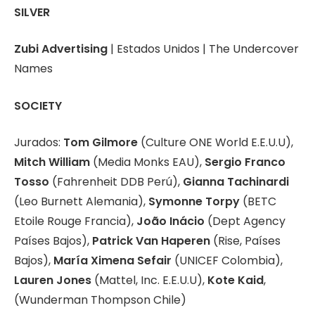
SILVER
Zubi Advertising
| Estados Unidos | The Undercover
Names
SOCIETY
Jurados:
Tom Gilmore
(Culture ONE World E.E.U.U),
Mitch William
(Media Monks EAU),
Sergio Franco
Tosso
(Fahrenheit DDB Perú),
Gianna Tachinardi
(Leo Burnett Alemania),
Symonne Torpy
(BETC
Etoile Rouge Francia),
João Inácio
(Dept Agency
Países Bajos),
Patrick Van Haperen
(Rise, Países
Bajos),
María Ximena Sefair
(UNICEF Colombia),
Lauren Jones
(Mattel, Inc. E.E.U.U),
Kote Kaid
,
(Wunderman Thompson Chile)