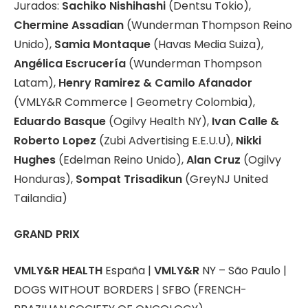
Jurados:
Sachiko Nishihashi
(Dentsu Tokio),
Chermine Assadian
(Wunderman Thompson Reino
Unido),
Samia Montaque
(Havas Media Suiza),
Angélica Escrucería
(Wunderman Thompson
Latam),
Henry Ramirez & Camilo Afanador
(VMLY&R Commerce | Geometry Colombia),
Eduardo Basque
(Ogilvy Health NY),
Ivan Calle &
Roberto Lopez
(Zubi Advertising E.E.U.U),
Nikki
Hughes
(Edelman Reino Unido),
Alan Cruz
(Ogilvy
Honduras),
Sompat Trisadikun
(GreyNJ United
Tailandia)
GRAND PRIX
VMLY&R HEALTH
España |
VMLY&R
NY – São Paulo |
DOGS WITHOUT BORDERS | SFBO (FRENCH-