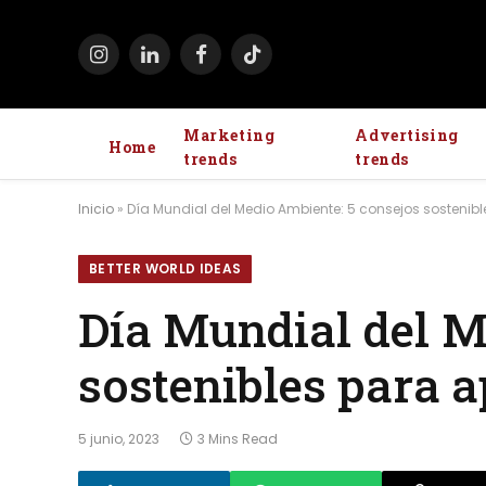
Instagram
LinkedIn
Facebook
TikTok
Marketing
Advertising
Home
trends
trends
Inicio
»
Día Mundial del Medio Ambiente: 5 consejos sostenibl
BETTER WORLD IDEAS
Día Mundial del M
sostenibles para a
5 junio, 2023
3 Mins Read