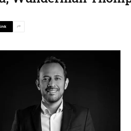
ink
Investigadores argentinos
crean un filtro de agua con
plástico reciclado
3 agosto, 2026