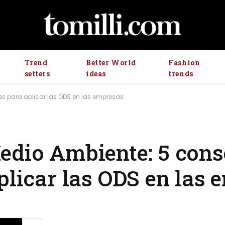
Trend
Better World
Fashion
setters
ideas
trends
es para aplicar las ODS en las empresas.
edio Ambiente: 5 cons
plicar las ODS en las 