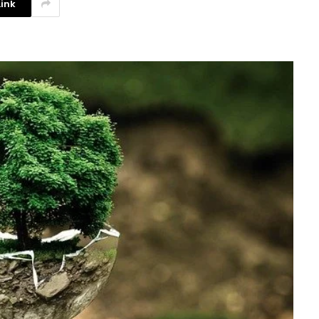
ink
Investigadores argentinos
crean un filtro de agua con
plástico reciclado
3 agosto, 2026