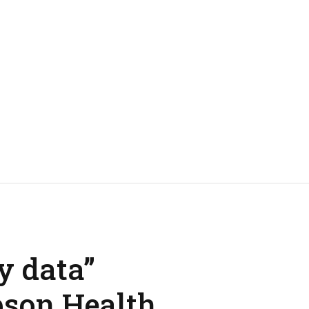
y data”
son Health