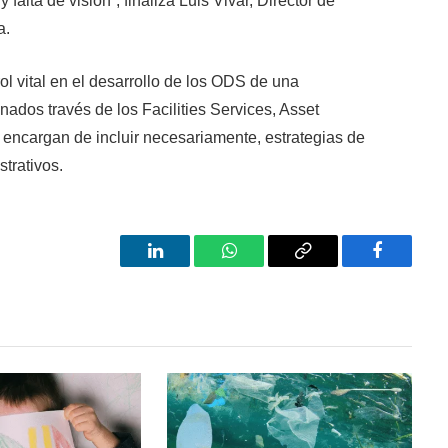
alta de visión”, finaliza Luis Vivar, Director de
a.
l vital en el desarrollo de los ODS de una
nados través de los Facilities Services, Asset
encargan de incluir necesariamente, estrategias de
trativos.
LinkedIn
WhatsApp
Copy
Facebook
Link