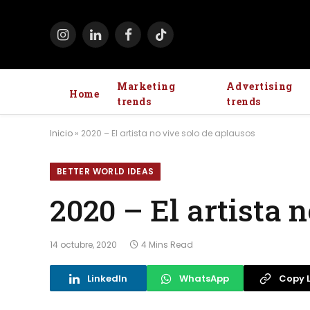
Instagram
LinkedIn
Facebook
TikTok
Marketing
Advertising
Home
trends
trends
Inicio
»
2020 – El artista no vive solo de aplausos
BETTER WORLD IDEAS
2020 – El artista 
14 octubre, 2020
4 Mins Read
LinkedIn
WhatsApp
Copy L