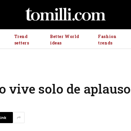
Trend
Better World
Fashion
setters
ideas
trends
no vive solo de aplaus
ink
La competencia en redes