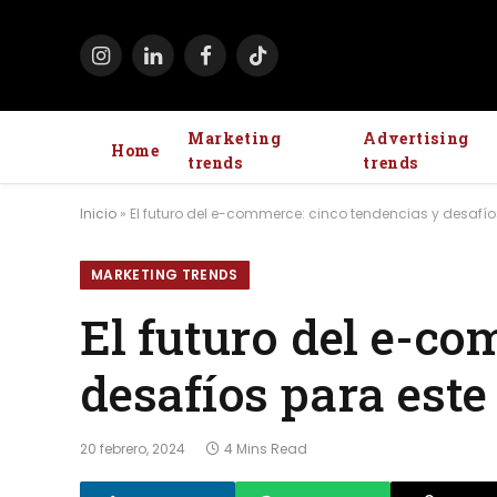
Instagram
LinkedIn
Facebook
TikTok
Marketing
Advertising
Home
trends
trends
Inicio
»
El futuro del e-commerce: cinco tendencias y desafío
MARKETING TRENDS
El futuro del e-co
desafíos para este
20 febrero, 2024
4 Mins Read