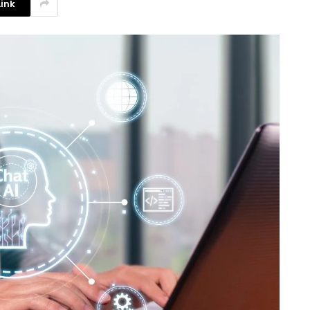
ink
Investigadores argentinos
crean un filtro de agua con
plástico reciclado
3 agosto, 2026