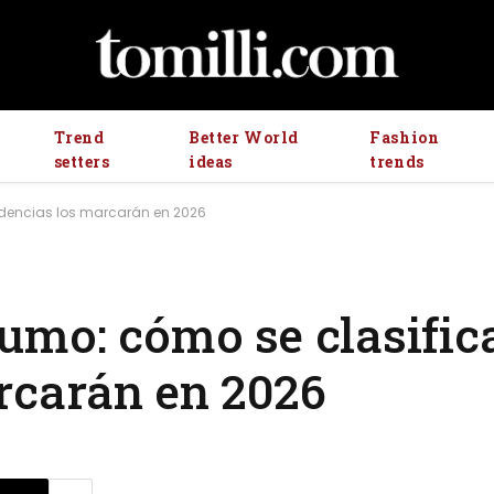
Trend
Better World
Fashion
setters
ideas
trends
ndencias los marcarán en 2026
umo: cómo se clasific
rcarán en 2026