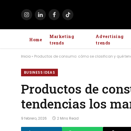
Instagram
LinkedIn
Facebook
TikTok
Marketing
Advertising
Home
trends
trends
Inicio
»
Productos de consumo: cómo se clasifican y qué te
BUSINESS IDEAS
Productos de cons
tendencias los ma
9 febrero, 2026
2 Mins Read