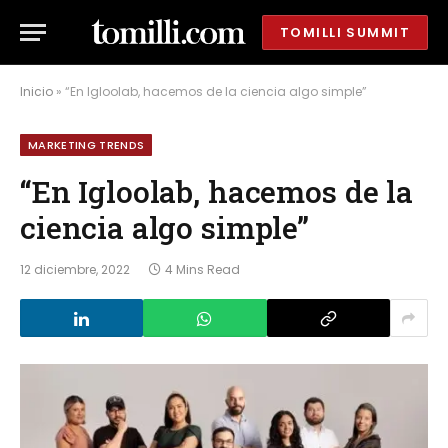
TOMILLI SUMMIT
Inicio
»
“En Igloolab, hacemos de la ciencia algo simple”
MARKETING TRENDS
“En Igloolab, hacemos de la
ciencia algo simple”
12 diciembre, 2022
4 Mins Read