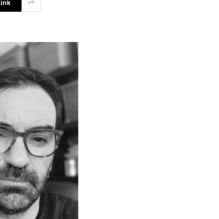
ink
La competencia en redes
sociales y su relación con la
ansiedad de los usuarios
3 agosto, 2026