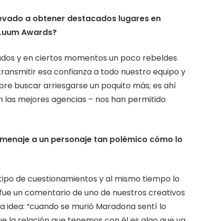
levado a obtener destacados lugares en
y Luum Awards?
dos y en ciertos momentos un poco rebeldes
ansmitir esa confianza a todo nuestro equipo y
pre buscar arriesgarse un poquito más; es ahí
 las mejores agencias – nos han permitido
omenaje a un personaje tan polémico cómo lo
 tipo de cuestionamientos y al mismo tiempo lo
ue un comentario de uno de nuestros creativos
la idea: “cuando se murió Maradona sentí lo
e la relación que tenemos con él es algo que va