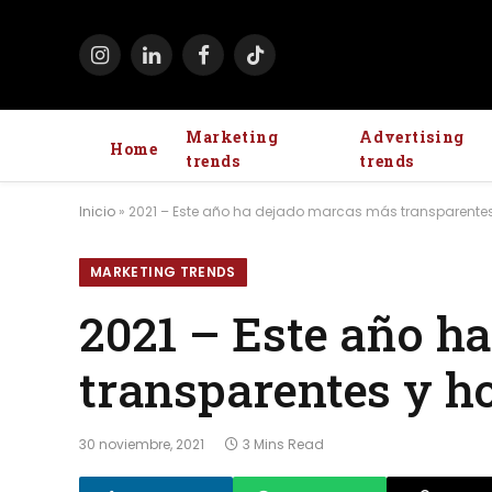
Instagram
LinkedIn
Facebook
TikTok
Marketing
Advertising
Home
trends
trends
Inicio
»
2021 – Este año ha dejado marcas más transparente
MARKETING TRENDS
2021 – Este año h
transparentes y h
30 noviembre, 2021
3 Mins Read