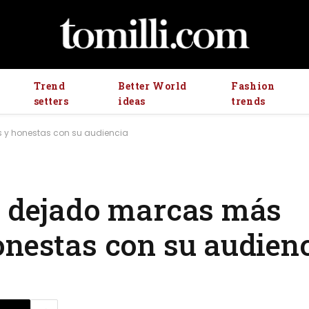
Trend
Better World
Fashion
setters
ideas
trends
s y honestas con su audiencia
a dejado marcas más
onestas con su audien