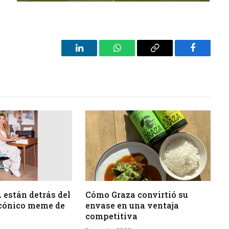
LinkedIn
WhatsApp
Copy
Facebook
Link
 están detrás del
Cómo Graza convirtió su
icónico meme de
envase en una ventaja
competitiva