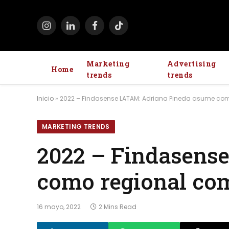
Instagram
LinkedIn
Facebook
TikTok
Marketing
Advertising
Home
trends
trends
Inicio
»
2022 – Findasense LATAM: Adriana Pineda asume co
MARKETING TRENDS
2022 – Findasens
como regional co
16 mayo, 2022
2 Mins Read