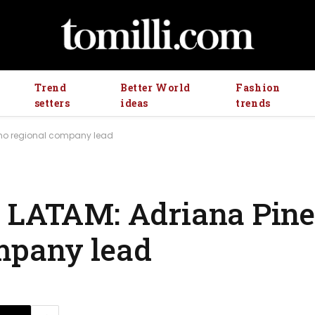
Trend
Better World
Fashion
setters
ideas
trends
mo regional company lead
e LATAM: Adriana Pin
mpany lead