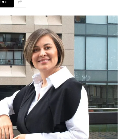
ink
Investigadores argentinos
crean un filtro de agua con
plástico reciclado
3 agosto, 2026