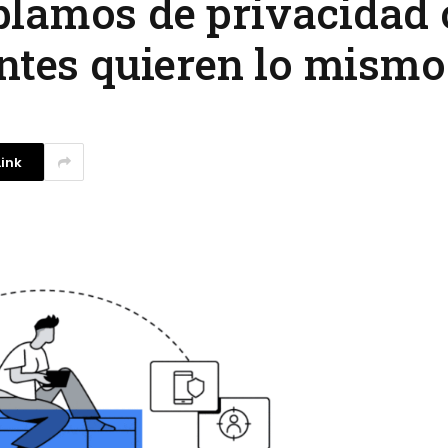
lamos de privacidad o
antes quieren lo mismo
ink
Investigadores argentinos
crean un filtro de agua con
plástico reciclado
3 agosto, 2026