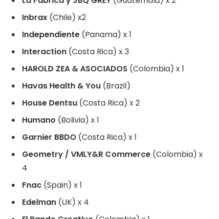
La Fábrica y JBQ GREY
(Guatemala) x 2
Inbrax
(Chile) x2
Independiente
(Panama) x 1
Interaction
(Costa Rica) x 3
HAROLD ZEA & ASOCIADOS
(Colombia) x 1
Havas Health & You
(Brazil)
House Dentsu
(Costa Rica) x 2
Humano
(Bolivia) x 1
Garnier BBDO
(Costa Rica) x 1
Geometry / VMLY&R Commerce
(Colombia) x
4
Fnac
(Spain) x 1
Edelman
(UK) x 4