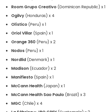
Room Grupo Creativo
(Dominican Republic) x 1
Ogilvy
(Honduras) x 4
Olístico
(Peru) x 1
Oriol Villar
(Spain) x 1
Orange 360
(Peru) x 2
Nodos
(Peru) x 1
Nordlid
(Denmark) x 1
Madison
(Ecuador) x 2
Manifiesto
(Spain) x 1
McCann Health
(Japan) x 1
McCann Health Sao Paulo
(Brazil) x 3
MGC
(Chile) x 4