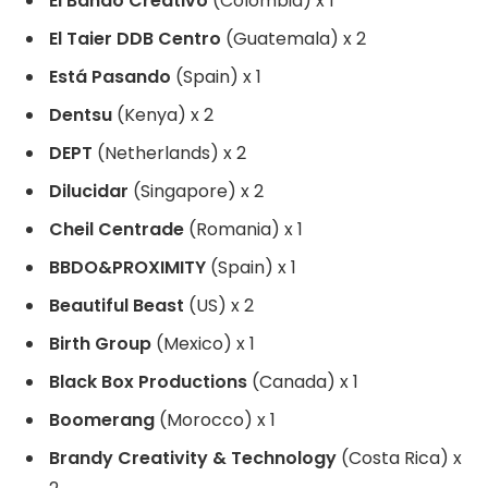
El Bando Creativo
(Colombia) x 1
El Taier DDB Centro
(Guatemala) x 2
Está Pasando
(Spain) x 1
Dentsu
(Kenya) x 2
DEPT
(Netherlands) x 2
Dilucidar
(Singapore) x 2
Cheil Centrade
(Romania) x 1
BBDO&PROXIMITY
(Spain) x 1
Beautiful Beast
(US) x 2
Birth Group
(Mexico) x 1
Black Box Productions
(Canada) x 1
Boomerang
(Morocco) x 1
Brandy Creativity & Technology
(Costa Rica) x