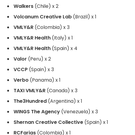
Walkers
(Chile) x 2
Volcanum Creative Lab
(Brazil) x 1
VMLY&R
(Colombia) x 3
VMLY&R Health
(Italy) x 1
VMLY&R Health
(Spain) x 4
Valor
(Peru) x 2
VCCP
(Spain) x 3
Verbo
(Panama) x 1
TAXI VMLY&R
(Canada) x 3
The3Hundred
(Argentina) x 1
WINGS The Agency
(Venezuela) x 3
Shernan Creative Collective
(Spain) x 1
RCFarias
(Colombia) x 1