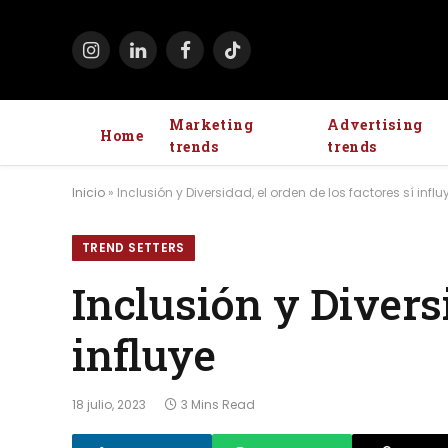
Instagram
LinkedIn
Facebook
TikTok
Marketing
Advertising
Home
trends
trends
Inicio
»
Inclusión y Diversidad, el orden de los factores sí influ
TREND SETTERS
Inclusión y Diversi
influye
18 julio, 2023
3 Mins Read