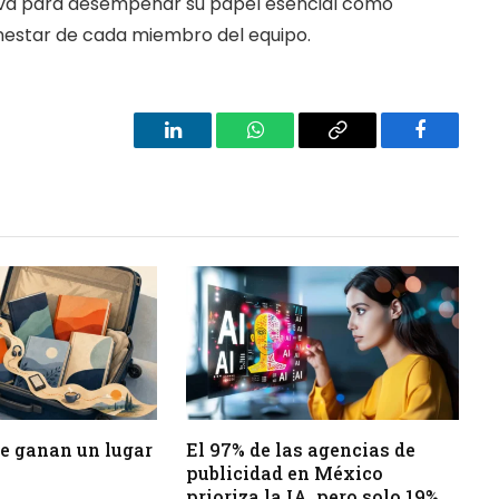
va para desempeñar su papel esencial como
ienestar de cada miembro del equipo.
LinkedIn
WhatsApp
Copy
Facebook
Link
 se ganan un lugar
El 97% de las agencias de
publicidad en México
prioriza la IA, pero solo 19%