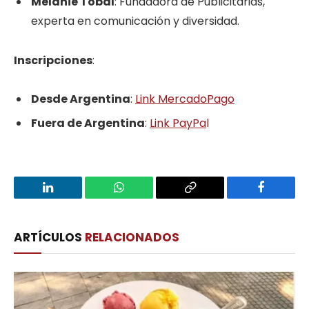
Melanie Tobal
: Fundadora de Publicitarias,
experta en comunicación y diversidad.
Inscripciones
:
Desde Argentina
:
Link MercadoPago
Fuera de Argentina
:
Link PayPa
l
LinkedIn
WhatsApp
Copy
Facebook
Link
ARTÍCULOS
RELACIONADOS