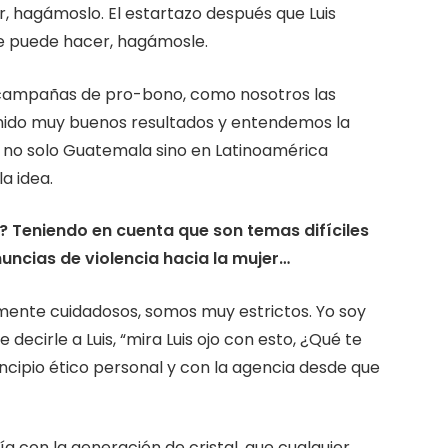
, hagámoslo. El estartazo después que Luis
 se puede hacer, hagámosle.
 campañas de pro-bono, como nosotros las
nido muy buenos resultados y entendemos la
, no solo Guatemala sino en Latinoamérica
a idea.
? Teniendo en cuenta que son temas difíciles
nuncias de violencia hacia la mujer…
nte cuidadosos, somos muy estrictos. Yo soy
decirle a Luis, “mira Luis ojo con esto, ¿Qué te
ncipio ético personal y con la agencia desde que
ía con la generación de cristal, que cualquier