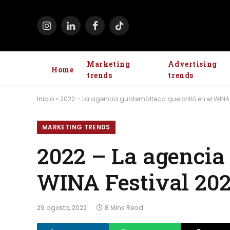
Instagram
LinkedIn
Facebook
TikTok
Marketing
Advertising
Home
trends
trends
Inicio
»
2022 – La agencia guatemalteca que brilló en el WINA
MARKETING TRENDS
2022 – La agencia 
WINA Festival 20
29 agosto, 2022
8 Mins Read