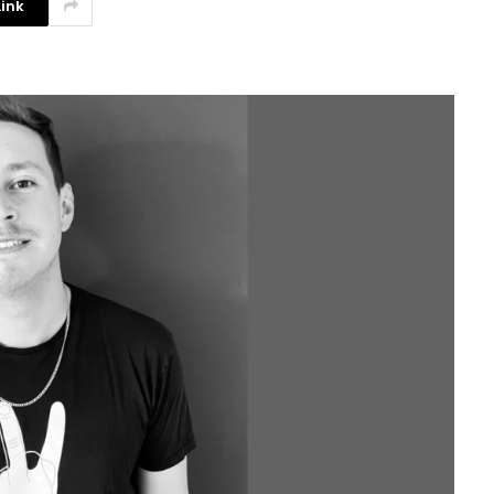
ink
La competencia en redes
sociales y su relación con la
ansiedad de los usuarios
3 agosto, 2026