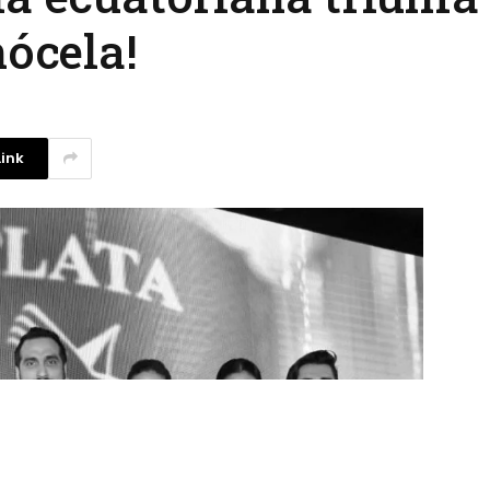
nócela!
ink
La competencia en redes
sociales y su relación con la
ansiedad de los usuarios
3 agosto, 2026