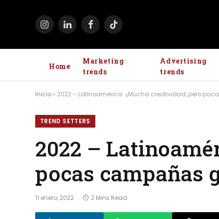
Instagram
LinkedIn
Facebook
TikTok
Marketing
Advertising
Home
trends
trends
Inicio
»
2022 – Latinoamérica: ¿Mucha creatividad, pero po
TREND SETTERS
2022 – Latinoamér
pocas campañas g
11 enero, 2022
2 Mins Read