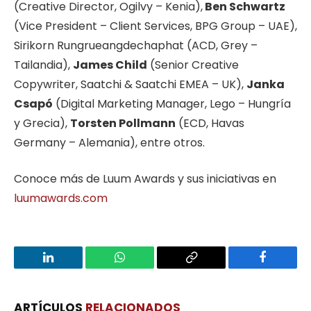
(Creative Director, Ogilvy – Kenia),
Ben Schwartz
(Vice President – Client Services, BPG Group – UAE),
Sirikorn Rungrueangdechaphat (ACD, Grey –
Tailandia),
James Child
(Senior Creative
Copywriter, Saatchi & Saatchi EMEA – UK),
Janka
Csapó
(Digital Marketing Manager, Lego – Hungría
y Grecia),
Torsten Pollmann
(ECD, Havas
Germany – Alemania), entre otros.
Conoce más de Luum Awards y sus iniciativas en
luumawards.com
LinkedIn
WhatsApp
Copy
Facebook
Link
ARTÍCULOS
RELACIONADOS