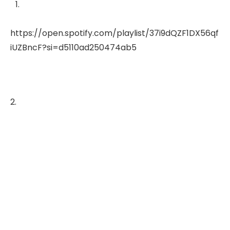
https://open.spotify.com/playlist/37i9dQZF1DX56qf
iUZBncF?si=d5110ad250474ab5
2.