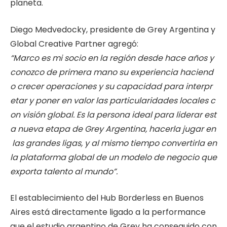
planeta.
Diego Medvedocky, presidente de Grey Argentina y
Global Creative Partner agregó:
“Marco
es
mi
socio
en
la
región
desde
hace
años
y
conozco
de
primera
mano
su
experiencia
haciend
o
crecer
operaciones
y
su
capacidad
para
interpr
etar
y
poner
en
valor
las
particularidades
locales
c
on
visión
global.
Es
la
persona
ideal
para
liderar
est
a
nueva
etapa
de
Grey
Argentina,
hacerla
jugar
en
las
grandes
ligas,
y
al
mismo
tiempo
convertirla en
la plataforma global de un modelo de negocio que
exporta talento al
mundo”.
El establecimiento del Hub Borderless en Buenos
Aires está directamente ligado a la performance
que el estudio argentino de Grey ha conseguido con