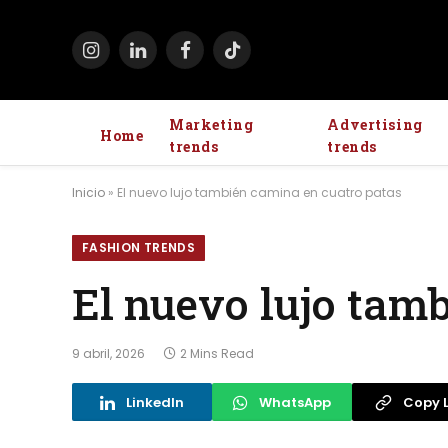
Instagram
LinkedIn
Facebook
TikTok
Marketing
Advertising
Home
trends
trends
Inicio
»
El nuevo lujo también camina en cuatro patas
FASHION TRENDS
El nuevo lujo tam
9 abril, 2026
2 Mins Read
LinkedIn
WhatsApp
Copy L