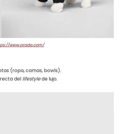
tps://www.prada.com/
tas (ropa, camas, bowls).
irecta del
lifestyle
de lujo.