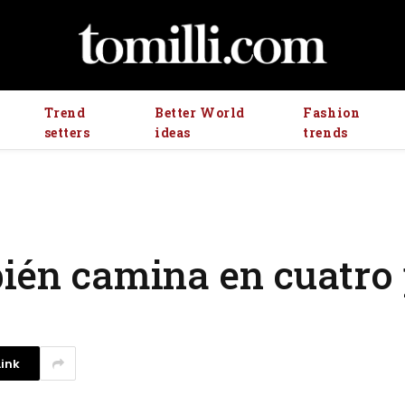
Trend
Better World
Fashion
setters
ideas
trends
bién camina en cuatro
ink
La competencia en redes