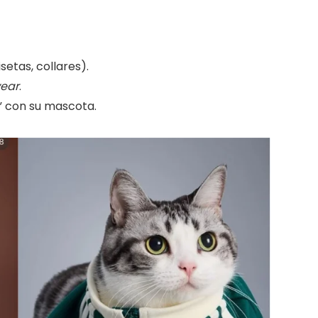
etas, collares).
wear
.
 con su mascota.