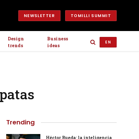
NEWSLETTER
TOMILLI SUMMIT
Design
Business
EN
trends
ideas
 patas
Trending
Héctor Rueda: la inteligencia