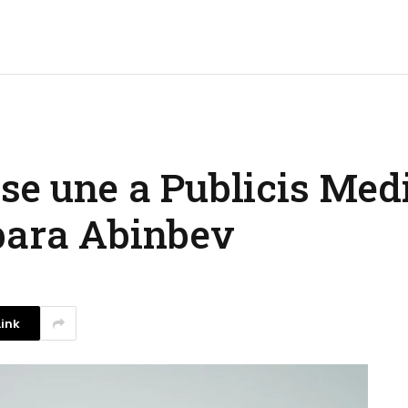
 se une a Publicis Me
 para Abinbev
ink
La competencia en redes
sociales y su relación con la
ansiedad de los usuarios