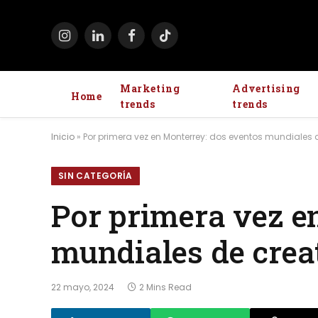
Instagram
LinkedIn
Facebook
TikTok
Marketing
Advertising
Home
trends
trends
Inicio
»
Por primera vez en Monterrey: dos eventos mundiales d
SIN CATEGORÍA
Por primera vez e
mundiales de creat
22 mayo, 2024
2 Mins Read