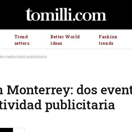
Trend
Better World
Fashion
setters
ideas
trends
e creatividad publicitaria
n Monterrey: dos even
ividad publicitaria