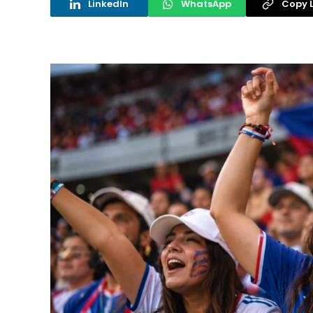
LinkedIn
WhatsApp
Copy L