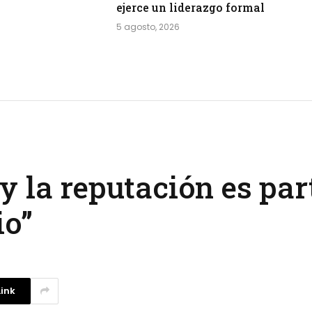
ejerce un liderazgo formal
5 agosto, 2026
 la reputación es par
io”
ink