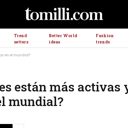
Trend
Better World
Fashion
setters
ideas
trends
vas en el mundial?
es están más activas 
el mundial?