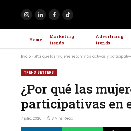
Instagram
LinkedIn
Facebook
TikTok
Marketing
Advertising
Home
trends
trends
Inicio
»
¿Por qué las mujeres están más activas y participati
TREND SETTERS
¿Por qué las mujer
participativas en 
7 julio, 2026
3 Mins Read