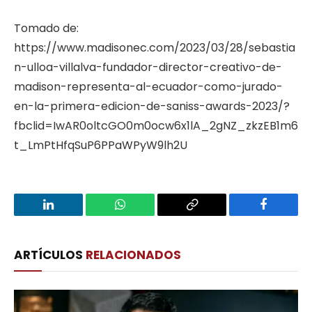
Tomado de:
https://www.madisonec.com/2023/03/28/sebastia
n-ulloa-villalva-fundador-director-creativo-de-
madison-representa-al-ecuador-como-jurado-
en-la-primera-edicion-de-saniss-awards-2023/?
fbclid=IwAR0oltcGO0m0ocw6x1lA_2gNZ_zkzEB1m6
t_LmPtHfqSuP6PPaWPyW9lh2U
LinkedIn
WhatsApp
Copy
Facebook
Link
ARTÍCULOS
RELACIONADOS