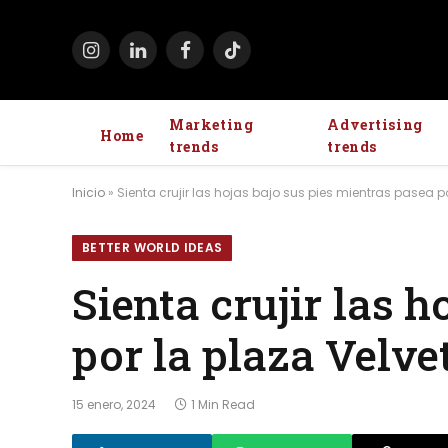
Instagram
LinkedIn
Facebook
TikTok
Marketing
Advertising
Home
trends
trends
Inicio
»
Sienta crujir las hojas bajo sus pies mientras pasea po
BETTER WORLD IDEAS
Sienta crujir las 
por la plaza Velve
15 enero, 2024
1 Min Read