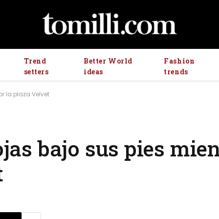
Trend
Better World
Fashion
setters
ideas
trends
r la plaza Velvet
hojas bajo sus pies mie
t