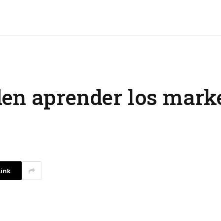
en aprender los marke
ink
La competencia en redes
sociales y su relación con la
ansiedad de los usuarios