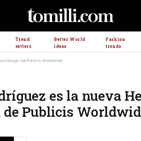
Trend
Better World
Fashion
setters
ideas
trends
nce Design de Publicis Worldwide
ríguez es la nueva He
 de Publicis Worldwi