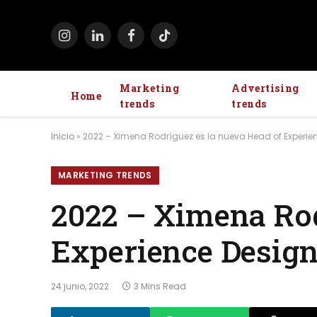
Instagram
LinkedIn
Facebook
TikTok
Marketing
Advertising
Home
trends
trends
Inicio
»
2022 – Ximena Rodríguez es la nueva Head of Experie
MARKETING TRENDS
2022 – Ximena Rod
Experience Design
24 junio, 2022
3 Mins Read