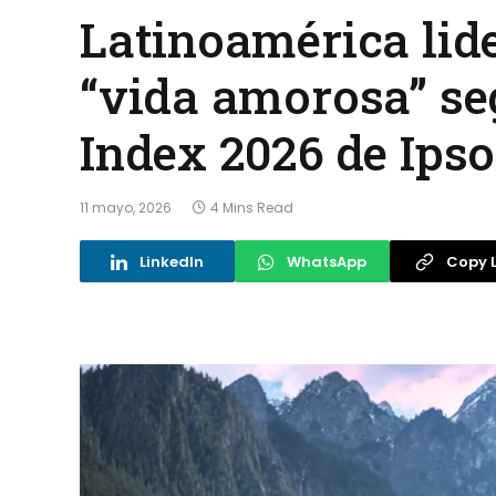
Latinoamérica lide
“vida amorosa” seg
Index 2026 de Ips
11 mayo, 2026
4 Mins Read
LinkedIn
WhatsApp
Copy L