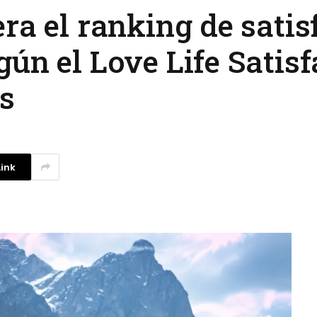
ra el ranking de satis
ún el Love Life Satisf
os
ink
Investigadores argentinos
crean un filtro de agua con
plástico reciclado
3 agosto, 2026