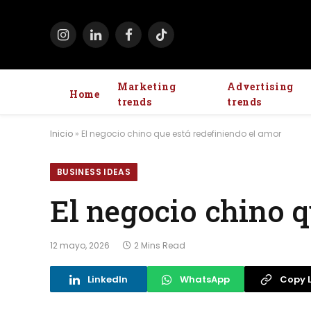
Instagram
LinkedIn
Facebook
TikTok
Marketing
Advertising
Home
trends
trends
Inicio
»
El negocio chino que está redefiniendo el amor
BUSINESS IDEAS
El negocio chino q
12 mayo, 2026
2 Mins Read
LinkedIn
WhatsApp
Copy L