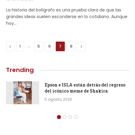
La historia del bolígrafo es una prueba clara de que las
grandes ideas suelen esconderse en lo cotidiano. Aunque
hoy…
Previous
…
Next
1
5
6
7
8
Trending
Epson e ISLA están detrás del regreso
del icónico meme de Shakira
5 agosto, 2026