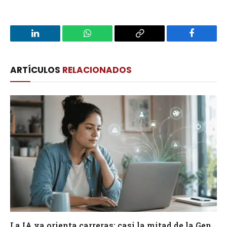
LinkedIn
WhatsApp
Copy
Facebook
Link
ARTÍCULOS
RELACIONADOS
La IA ya orienta carreras: casi la mitad de la Gen