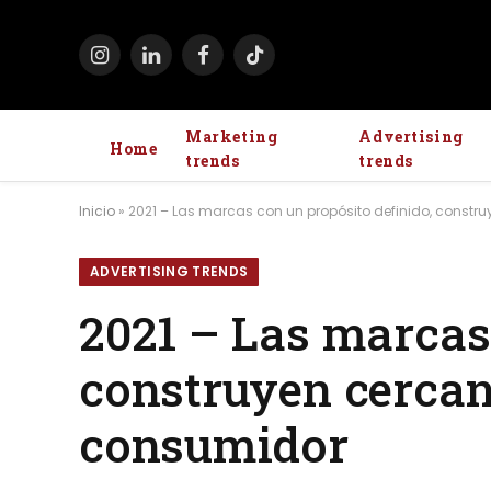
Instagram
LinkedIn
Facebook
TikTok
Marketing
Advertising
Home
trends
trends
Inicio
»
2021 – Las marcas con un propósito definido, constr
ADVERTISING TRENDS
2021 – Las marcas
construyen cercan
consumidor