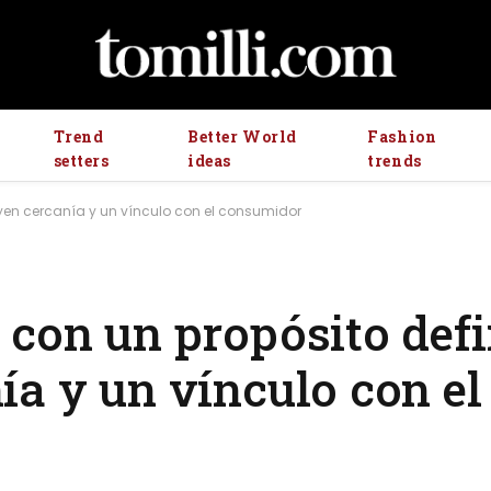
Trend
Better World
Fashion
setters
ideas
trends
uyen cercanía y un vínculo con el consumidor
 con un propósito defi
ía y un vínculo con el