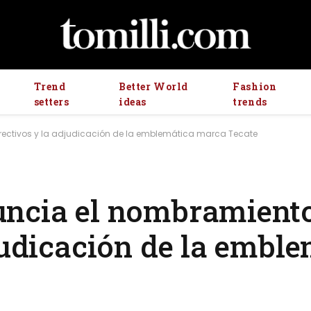
Trend
Better World
Fashion
setters
ideas
trends
rectivos y la adjudicación de la emblemática marca Tecate
uncia el nombramient
judicación de la embl