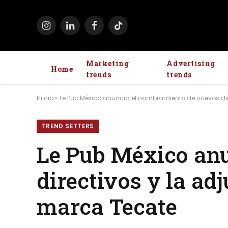
Instagram
LinkedIn
Facebook
TikTok
Marketing
Advertising
Home
trends
trends
Inicio
»
Le Pub México anuncia el nombramiento de nuevos di
TREND SETTERS
Le Pub México an
directivos y la ad
marca Tecate