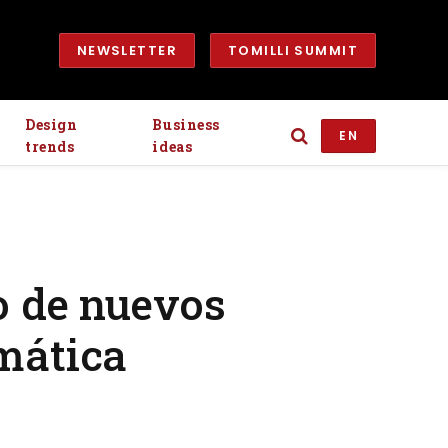
NEWSLETTER
TOMILLI SUMMIT
Design
Business
EN
trends
ideas
o de nuevos
emática