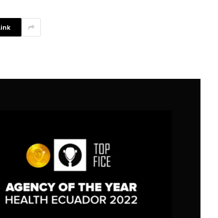
ink
La competencia en redes
sociales y su relación con la
ansiedad de los usuarios
3 agosto, 2026