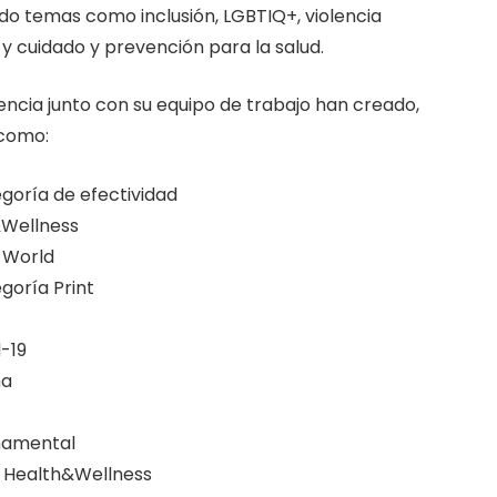
ando temas como inclusión, LGBTIQ+, violencia
 y cuidado y prevención para la salud.
ncia junto con su equipo de trabajo han creado,
 como:
egoría de efectividad
&Wellness
r World
goría Print
d-19
ma
namental
a Health&Wellness