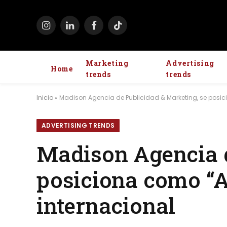
Instagram
LinkedIn
Facebook
TikTok
Marketing
Advertising
Home
trends
trends
Inicio
»
Madison Agencia de Publicidad & Marketing, se posic
ADVERTISING TRENDS
Madison Agencia d
posiciona como “A
internacional