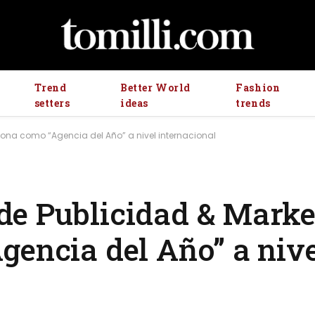
Trend
Better World
Fashion
setters
ideas
trends
iona como “Agencia del Año” a nivel internacional
e Publicidad & Market
gencia del Año” a niv