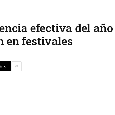
encia efectiva del añ
 en festivales
ink
La competencia en redes
sociales y su relación con la
ansiedad de los usuarios
3 agosto, 2026