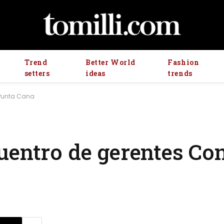
Trend
Better World
Fashion
setters
ideas
trends
 Punta Cana
uentro de gerentes Con