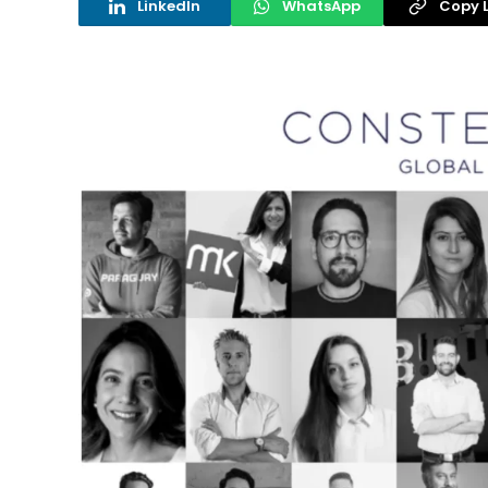
LinkedIn
WhatsApp
Copy L