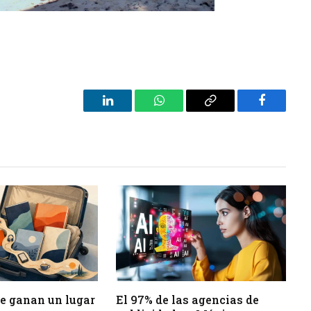
LinkedIn
WhatsApp
Copy
Facebook
Link
 se ganan un lugar
El 97% de las agencias de