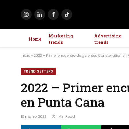
Instagram
LinkedIn
Facebook
TikTok
Marketing
Advertising
Home
trends
trends
Inicio
»
2022 – Primer encuentro de gerentes Constellation en
TREND SETTERS
2022 – Primer enc
en Punta Cana
10 marzo, 2022
1 Min Read