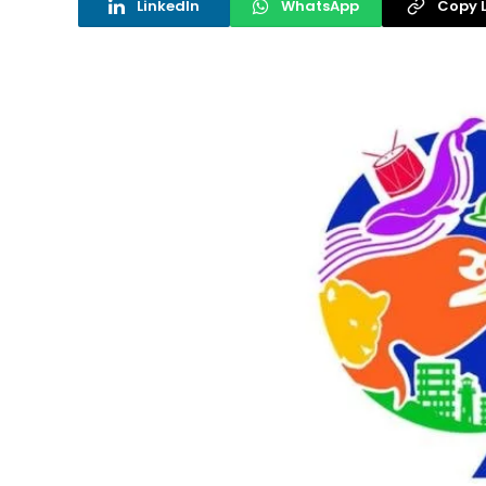
LinkedIn
WhatsApp
Copy L