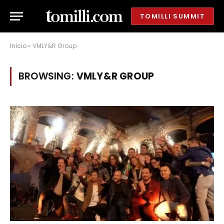
TOMILLI SUMMIT
Inicio
»
VMLY&R Group
BROWSING:
VMLY&R GROUP