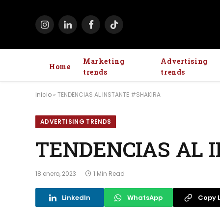
Instagram
LinkedIn
Facebook
TikTok
Marketing
Advertising
Home
trends
trends
Inicio
»
TENDENCIAS AL INSTANTE #SHAKIRA
ADVERTISING TRENDS
TENDENCIAS AL 
18 enero, 2023
1 Min Read
LinkedIn
WhatsApp
Copy L