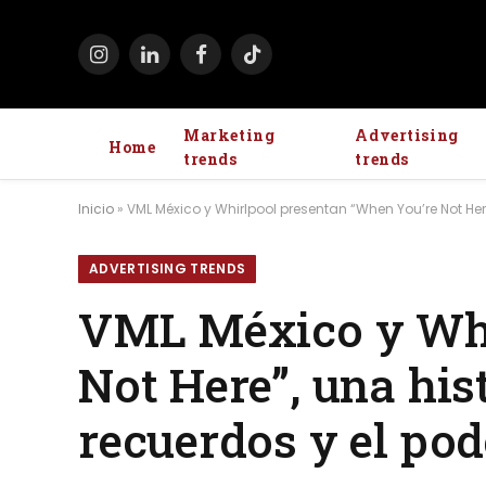
Instagram
LinkedIn
Facebook
TikTok
Marketing
Advertising
Home
trends
trends
Inicio
»
VML México y Whirlpool presentan “When You’re Not Here
ADVERTISING TRENDS
VML México y Whi
Not Here”, una his
recuerdos y el pod