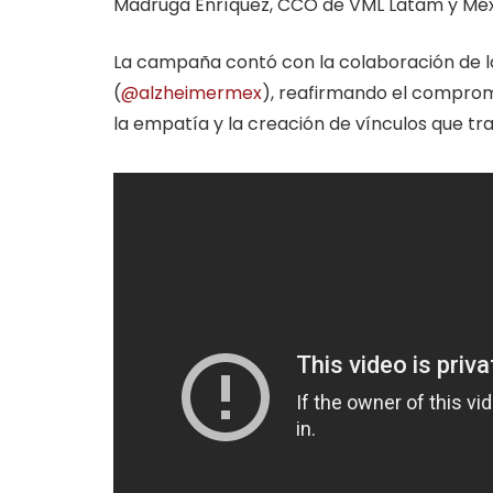
Madruga Enríquez, CCO de VML Latam y Méx
La campaña contó con la colaboración de l
(
@alzheimermex
), reafirmando el comprom
la empatía y la creación de vínculos que tr