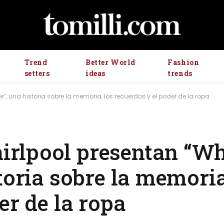
Trend
Better World
Fashion
setters
ideas
trends
”, una historia sobre la memoria, los recuerdos y el poder de la ropa
rlpool presentan “Wh
toria sobre la memoria
er de la ropa