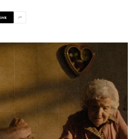
ink
Investigadores argentinos
crean un filtro de agua con
plástico reciclado
3 agosto, 2026