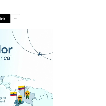
ink
Investigadores argentinos
crean un filtro de agua con
plástico reciclado
3 agosto, 2026