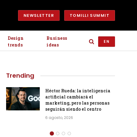
NEWSLETTER
TOMILLI SUMMIT
Design
Business
EN
trends
ideas
Trending
Héctor Rueda: la inteligencia
artificial cambiará el
marketing, pero las personas
seguirán siendo el centro
6 agosto, 2026