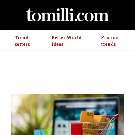
Trend
Better World
Fashion
setters
ideas
trends
La competencia en redes
sociales y su relación con la
ansiedad de los usuarios
3 agosto, 2026