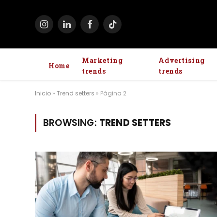
Instagram
LinkedIn
Facebook
TikTok
Marketing
Advertising
Home
trends
trends
Inicio
»
Trend setters
»
Página 2
BROWSING:
TREND SETTERS